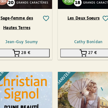
Sage-femme des
Les Deux Soeurs
Hautes Terres
Jean-Guy Soumy
Cathy Bonidan
28
€
27
€
IER
JANVIER