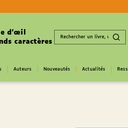
Aller au contenu
Aller au pied de page
e d’œil
Rechercher
un
nds caractères
livre,
un
auteur,
un
EAN
s
Auteurs
Nouveautés
Actualités
Ress