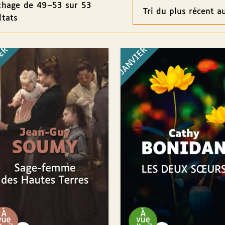
chage de 49–53 sur 53
Ordre
ltats
des
résultats
IER
JANVIER