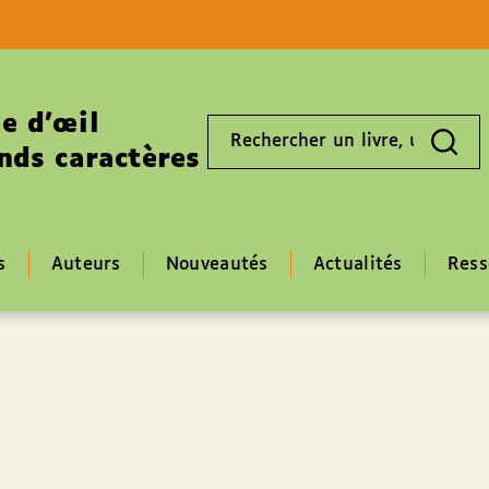
Aller au contenu
Aller au pied de page
e d’œil
Rechercher
un
nds caractères
livre,
un
auteur,
un
EAN
s
Auteurs
Nouveautés
Actualités
Ress