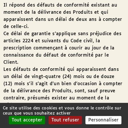
Il répond des défauts de conformité existant au
moment de la délivrance des Produits et qui
apparaissent dans un délai de deux ans à compter
de celle-ci.
Ce délai de garantie s’applique sans préjudice des
articles 2224 et suivants du Code civil, la
prescription commençant à courir au jour de la
connaissance du défaut de conformité par le
Client.
Les défauts de conformité qui apparaissent dans
un délai de vingt-quatre (24) mois ou de douze
(12) mois s’il s’agit d’un bien d’occasion à compter
de la délivrance des Produits, sont, sauf preuve
contraire, présumés exister au moment de la
délivrance.
Ce site utilise des cookies et vous donne le contrôle sur
En cas de défaut de conformité, le Client peut
ceux que vous souhaitez activer
exiger la mise en conformité des Produits délivrés
Tout accepter
Tout refuser
Personnaliser
par réparation ou remplacement ou, à défaut, une