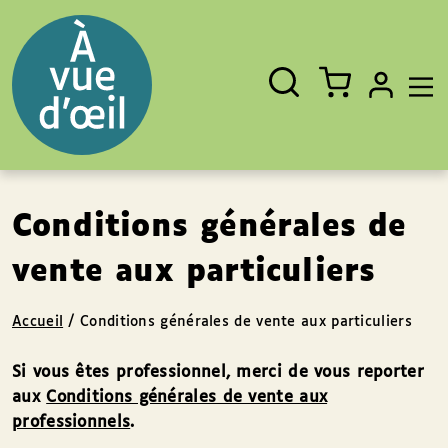
Panneau de gestion des cookies
Aller au contenu
Aller au pied de page
Rechercher
Fermer
un
livre,
un
auteur,
un
EAN
Conditions générales de
vente aux particuliers
Accueil
/
Conditions générales de vente aux particuliers
Si vous êtes professionnel, merci de vous reporter
aux
Conditions générales de vente aux
professionnels
.