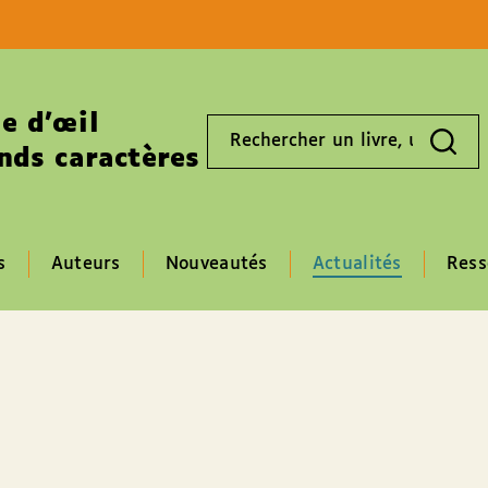
Aller au contenu
Aller au pied de page
e d’œil
Rechercher
un
nds caractères
livre,
un
auteur,
un
EAN
s
Auteurs
Nouveautés
Actualités
Ress