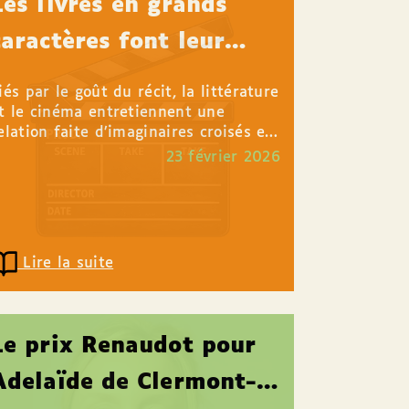
Les livres en grands
caractères font leur
cinéma !
iés par le goût du récit, la littérature
t le cinéma entretiennent une
elation faite d’imaginaires croisés et
e réinventions. Les nombreux films
23 février 2026
daptés de...
Lire la suite
Le prix Renaudot pour
Adelaïde de Clermont-