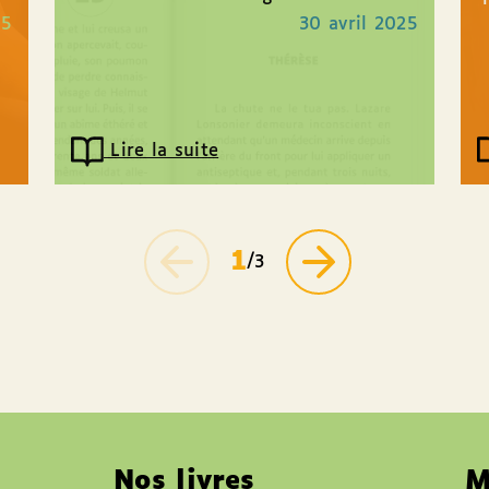
caractères avec qui nous sommes
d
25
30 avril 2025
engagés sur...
Lire la suite
1
/3
Nos livres
M