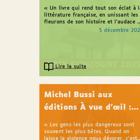
« Un livre qui rend tout son éclat à l
littérature française, en unissant les
fleurons de son histoire et l’audace 
sa modernité. » Le Point Photo...
5 décembre 20
Lire la suite
Michel Bussi aux
éditions À vue d’œil :
une histoire qui dure
« Les gens les plus dangereux sont
souvent les plus bêtes. Quand on
laisse la violence nous dévorer, c’est