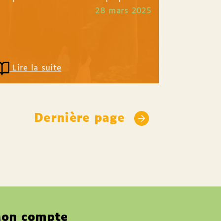
es êtres humains qui vivaient...
28 mars 2025
Lire la suite
Dernière page
on compte