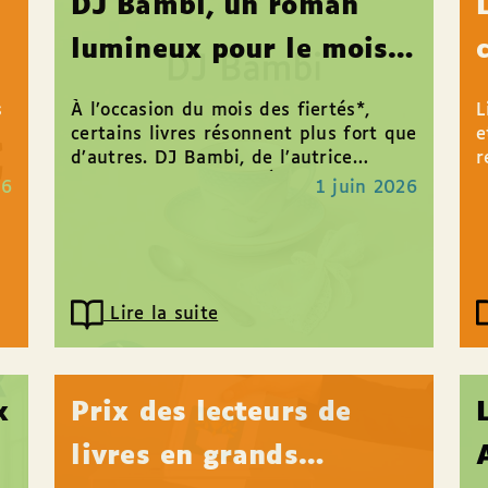
DJ Bambi, un roman
lumineux pour le mois
des fiertés
s
À l’occasion du mois des fiertés*,
L
certains livres résonnent plus fort que
e
d’autres. DJ Bambi, de l’autrice
r
e
islandaise Auður Ava Ólafsdóttir, fait
d
26
1 juin 2026
partie de ces récits...
a
Lire la suite
x
Prix des lecteurs de
livres en grands