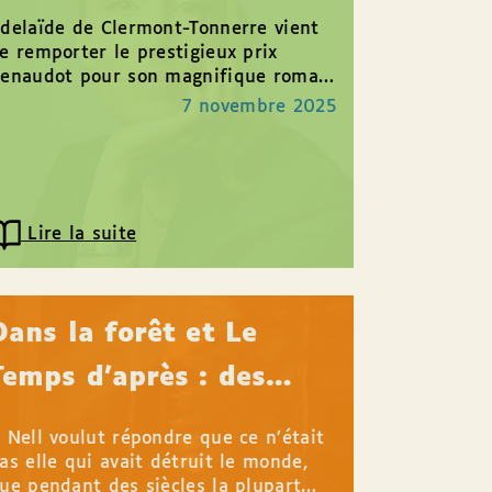
Tonnerre
delaïde de Clermont-Tonnerre vient
e remporter le prestigieux prix
enaudot pour son magnifique roman
e voulais vivre ! Nous sommes fiers
7 novembre 2025
e pouvoir vous proposer...
Lire la suite
Dans la forêt et Le
Temps d’après : des
fables écologiques
 Nell voulut répondre que ce n’était
puissantes
as elle qui avait détruit le monde,
ue pendant des siècles la plupart