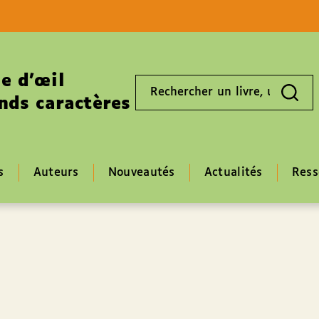
Aller au contenu
Aller au pied de page
e d’œil
Rechercher
un
nds caractères
livre,
un
auteur,
un
EAN
s
Auteurs
Nouveautés
Actualités
Ress