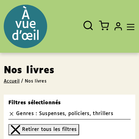
Panneau de gestion des cookies
Aller au contenu
Aller au pied de page
Rechercher
Fermer
un
livre,
un
auteur,
un
EAN
Nos livres
Accueil
/
Nos livres
Filtres sélectionnés
Genres : Suspenses, policiers, thrillers
Retirer tous les filtres