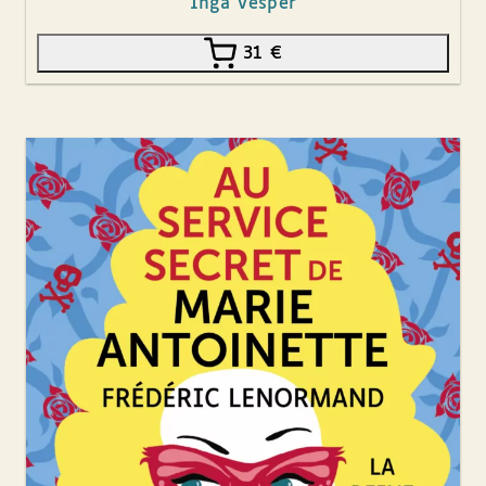
Inga Vesper
31
€