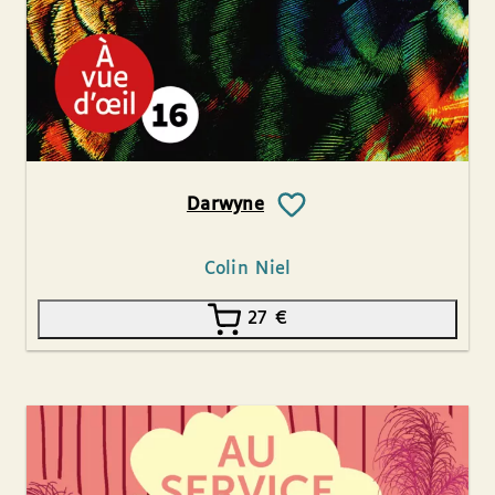
Darwyne
Colin Niel
27
€