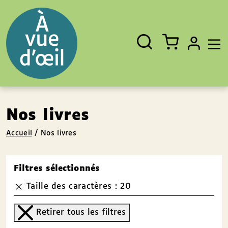
Panneau de gestion des cookies
Aller au contenu
Aller au pied de page
Rechercher
Fermer
un
livre,
un
auteur,
un
EAN
Nos livres
Accueil
/
Nos livres
Filtres sélectionnés
Taille des caractères : 20
Retirer tous les filtres