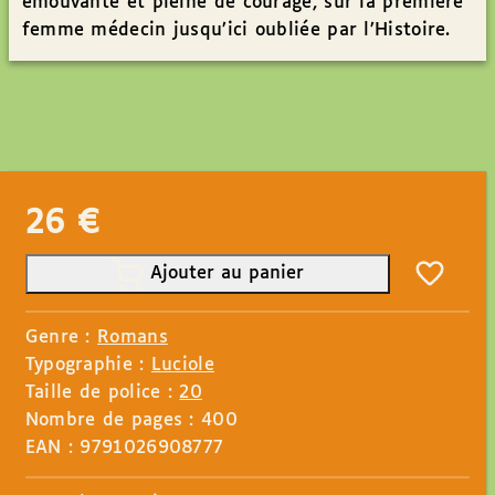
émouvante et pleine de courage, sur la première
femme médecin jusqu’ici oubliée par l’Histoire.
26
€
Ajouter au panier
Genre :
Romans
Typographie :
Luciole
Taille de police :
20
Nombre de pages : 400
EAN : 9791026908777