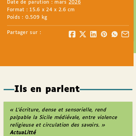
Date de parution : mars
2026
Format : 15.6 x 24 x 2.6 cm
Poids : 0.509 kg
Partager sur :
Ils en parlent
« L’écriture, dense et sensorielle, rend
palpable la Sicile médiévale, entre violence
religieuse et circulation des savoirs. »
ActuaLitté