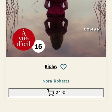
Ripley
Nora Roberts
24
€