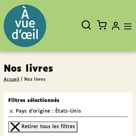
Panneau de gestion des cookies
Aller au contenu
Aller au pied de page
Rechercher
Fermer
un
livre,
un
auteur,
un
EAN
Nos livres
Accueil
/
Nos livres
Filtres sélectionnés
Pays d’origine : États-Unis
Retirer tous les filtres