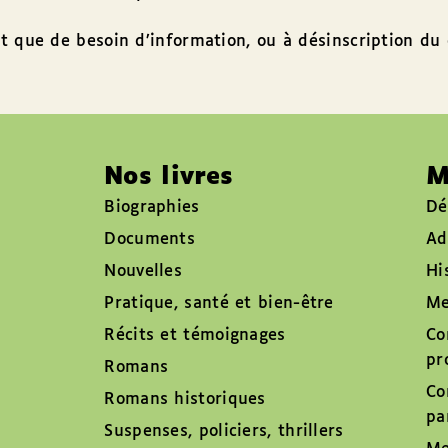
t que de besoin d’information, ou à désinscription du 
Nos livres
M
Biographies
Dé
Documents
Ad
Nouvelles
Hi
Pratique, santé et bien-être
Me
Récits et témoignages
Co
pr
Romans
Co
Romans historiques
pa
Suspenses, policiers, thrillers