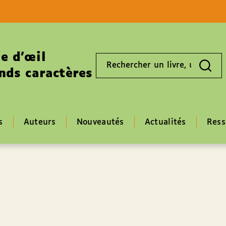
Aller au contenu
Aller au pied de page
e d’œil
Rechercher
un
nds caractères
livre,
un
auteur,
un
EAN
s
Auteurs
Nouveautés
Actualités
Ress