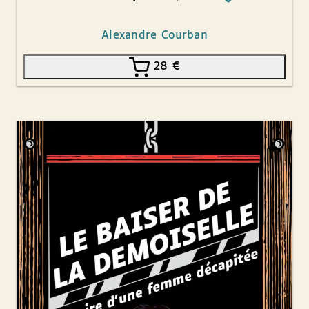
Alexandre Courban
28
€