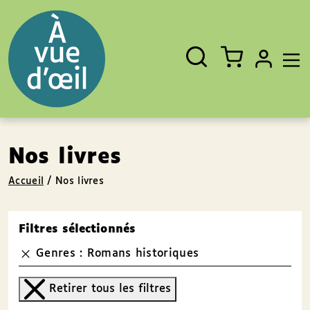
Panneau de gestion des cookies
Aller au contenu
Aller au pied de page
Rechercher
Fermer
un
livre,
un
auteur,
un
EAN
Nos livres
Accueil
/
Nos livres
Filtres sélectionnés
Genres : Romans historiques
Retirer tous les filtres