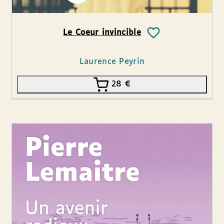
Le Coeur invincible
Laurence Peyrin
28
€