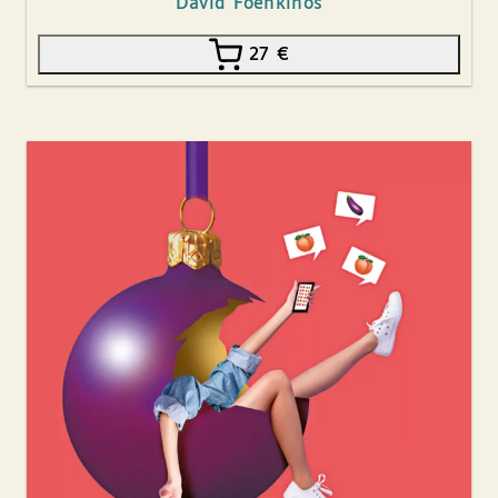
David Foenkinos
27
€