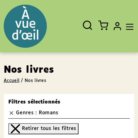
Panneau de gestion des cookies
Aller au contenu
Aller au pied de page
Rechercher
Fermer
un
livre,
un
auteur,
un
EAN
Nos livres
Accueil
/
Nos livres
Filtres sélectionnés
Genres : Romans
Retirer tous les filtres