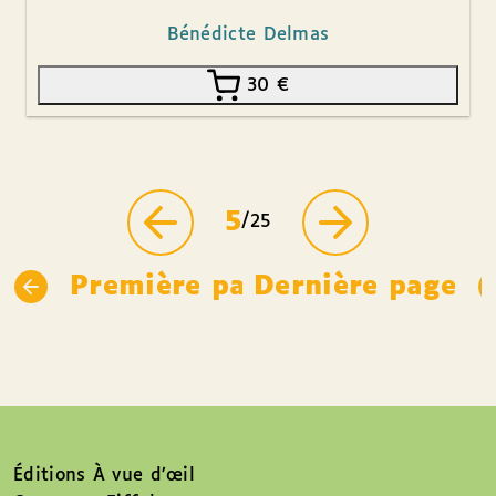
Bénédicte Delmas
30
€
5
/25
Première page
Dernière page
Éditions À vue d’œil