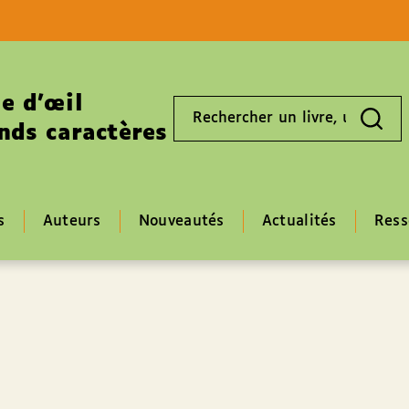
Aller au contenu
Aller au pied de page
e d’œil
Rechercher
un
nds caractères
livre,
un
auteur,
un
EAN
s
Auteurs
Nouveautés
Actualités
Ress