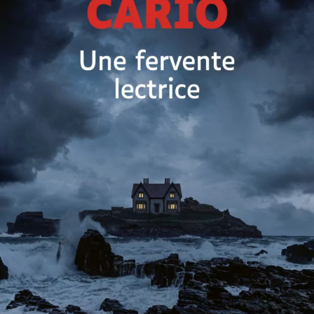
Une fervente lectrice
Daniel Cario
30
€