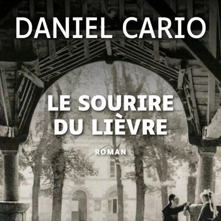
Le Sourire du lièvre
Daniel Cario
42
€