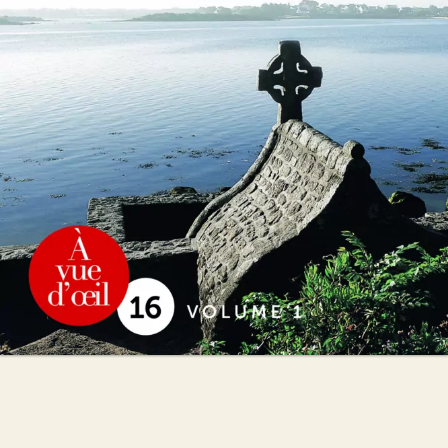
Daniel Cario
42
€