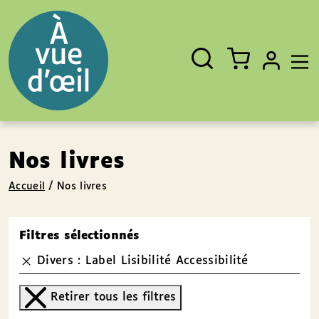
Panneau de gestion des cookies
Aller au contenu
Aller au pied de page
Rechercher
Fermer
un
livre,
un
auteur,
un
EAN
Nos livres
Accueil
/
Nos livres
Filtres sélectionnés
Divers : Label Lisibilité Accessibilité
Retirer tous les filtres