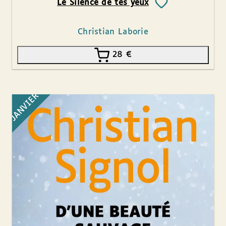
Le Silence de tes yeux
Christian Laborie
28
€
JANVIER