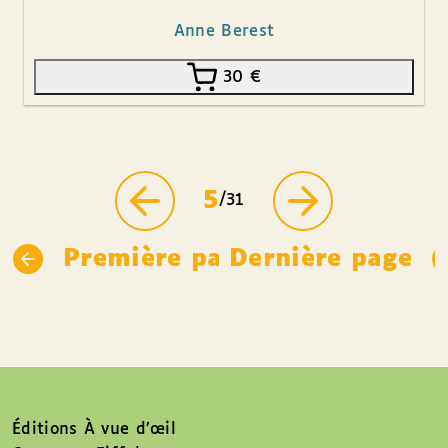
Anne Berest
30
€
5
/31
Première page
Dernière page
Éditions À vue d’œil