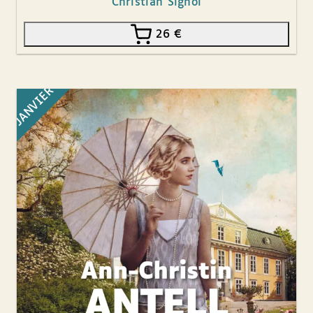
Christian Signol
26
€
JANVIER