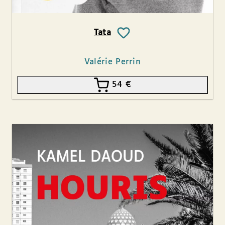
Tata
Valérie Perrin
54
€