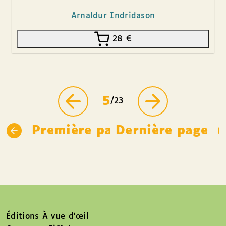
Arnaldur Indridason
28
€
5
/23
Première page
Dernière page
Éditions À vue d’œil