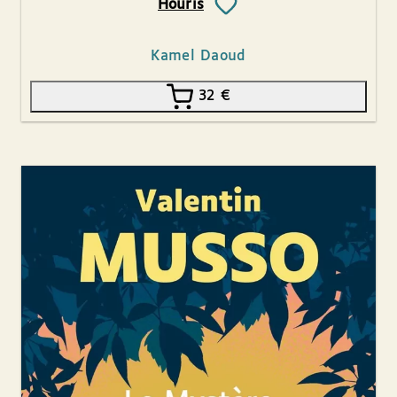
Houris
Kamel Daoud
32
€