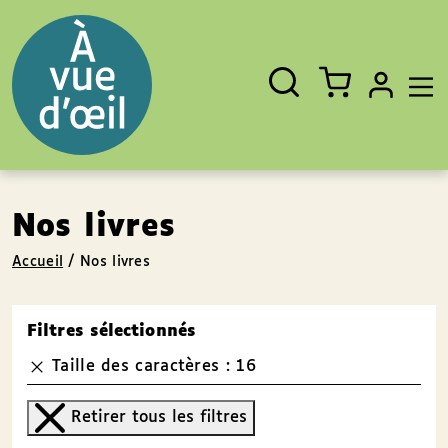
Panneau de gestion des cookies
Aller au contenu
Aller au pied de page
Rechercher
Fermer
un
livre,
un
auteur,
un
EAN
Nos livres
Accueil
/
Nos livres
Filtres sélectionnés
Taille des caractères : 16
Retirer tous les filtres