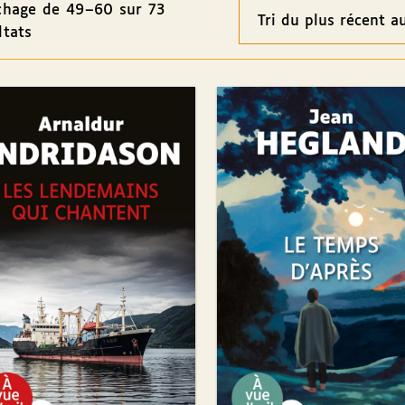
chage de 49–60 sur 73
Ordre
ltats
des
résultats