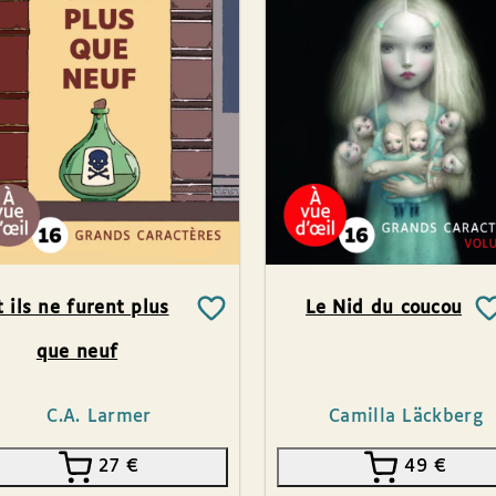
t ils ne furent plus
Le Nid du coucou
que neuf
C.A. Larmer
Camilla Läckberg
27
€
49
€