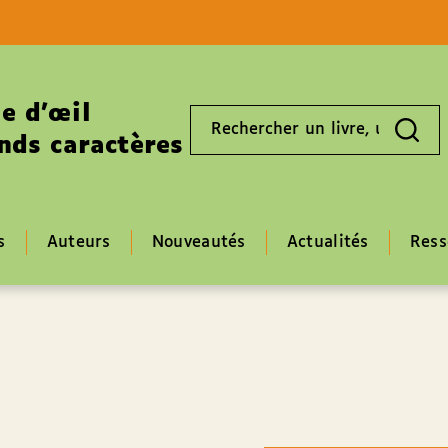
Aller au contenu
Aller au pied de page
e d’œil
Rechercher
un
nds caractères
livre,
un
auteur,
un
EAN
s
Auteurs
Nouveautés
Actualités
Ress