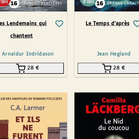
es Lendemains qui
Le Temps d’après
chantent
Arnaldur Indridason
Jean Hegland
28
€
28
€