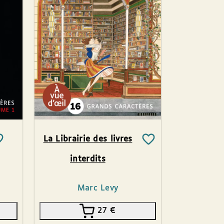
La Librairie des livres
interdits
Marc Levy
27
€