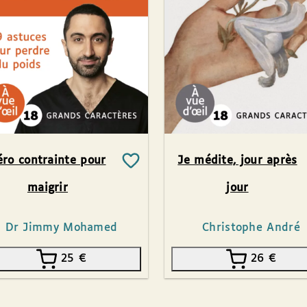
éro contrainte pour
Je médite, jour après
maigrir
jour
Dr Jimmy Mohamed
Christophe André
25
€
26
€