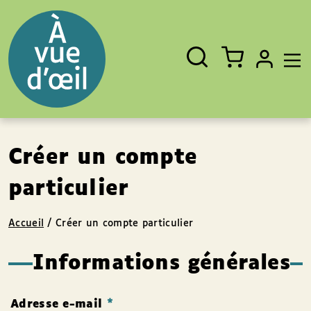
Panneau de gestion des cookies
Aller au contenu
Aller au pied de page
Rechercher
Fermer
un
livre,
un
auteur,
un
EAN
Créer un compte
particulier
Accueil
/
Créer un compte particulier
Informations générales
Adresse e-mail
*