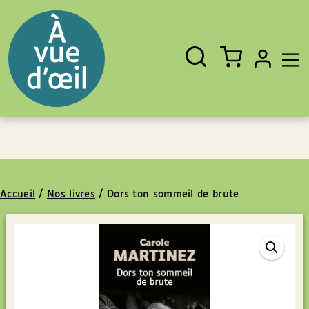
Panneau de gestion des cookies
Aller au contenu
Aller au pied de page
Rechercher
Fermer
un
livre,
un
auteur,
un
EAN
Accueil
/
Nos livres
/
Dors ton sommeil de brute