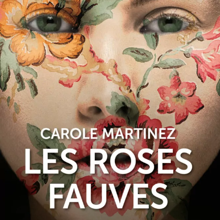
Les Roses fauves
Carole Martinez
23
€