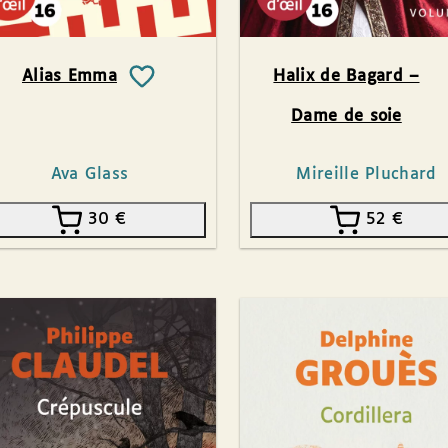
Alias Emma
Halix de Bagard –
Dame de soie
Ava Glass
Mireille Pluchard
30
€
52
€