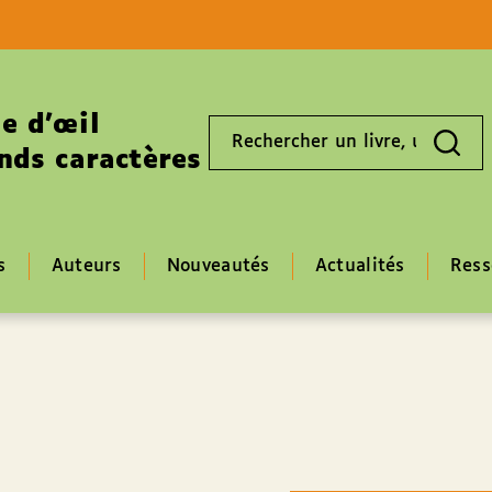
Aller au contenu
Aller au pied de page
e d’œil
Rechercher
un
nds caractères
livre,
un
auteur,
un
EAN
s
Auteurs
Nouveautés
Actualités
Ress