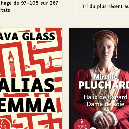
chage de 97–108 sur 267
Ordre
ltats
des
résultats