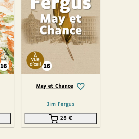
May et Chance
Jim Fergus
28
€