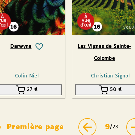
Darwyne
Les Vignes de Sainte-
Colombe
Colin Niel
Christian Signol
27
€
50
€
Première page
9
/23