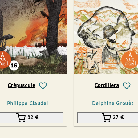
Crépuscule
Cordillera
Philippe Claudel
Delphine Grouès
32
€
27
€