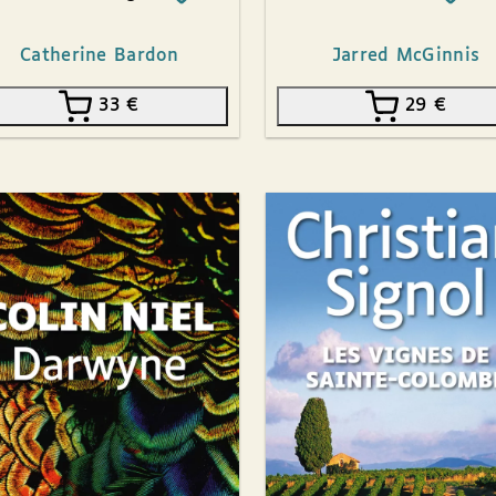
Catherine Bardon
Jarred McGinnis
33
€
29
€