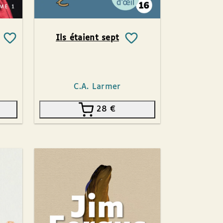
Ils étaient sept
C.A. Larmer
28
€