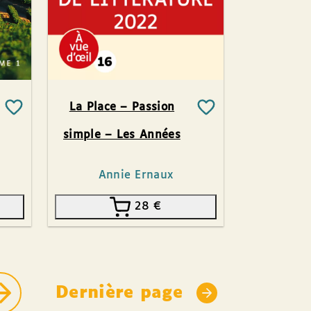
La Place – Passion
simple – Les Années
Annie Ernaux
28
€
Dernière page