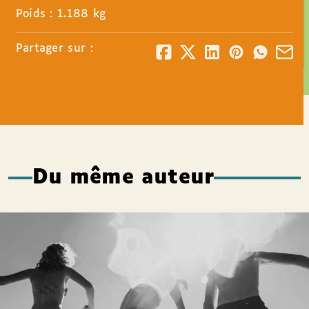
Poids : 1.188 kg
Partager sur :
Du même auteur