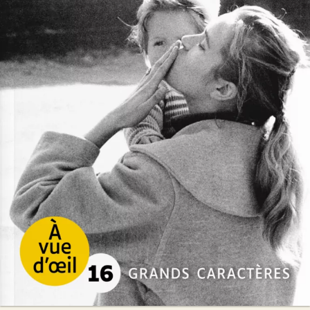
Tata
Valérie Perrin
54
€