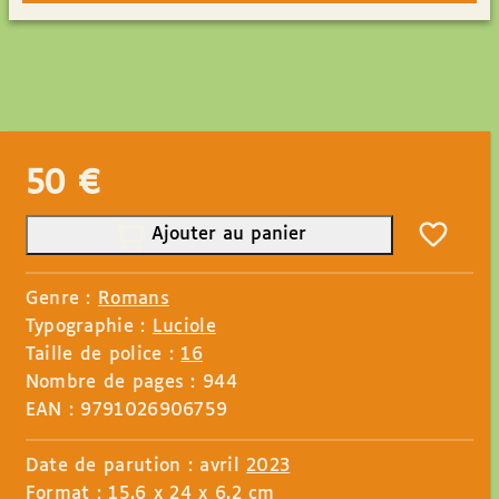
50
€
Ajouter au panier
Genre :
Romans
Typographie :
Luciole
Taille de police :
16
Nombre de pages : 944
EAN : 9791026906759
Date de parution : avril
2023
Format : 15.6 x 24 x 6.2 cm