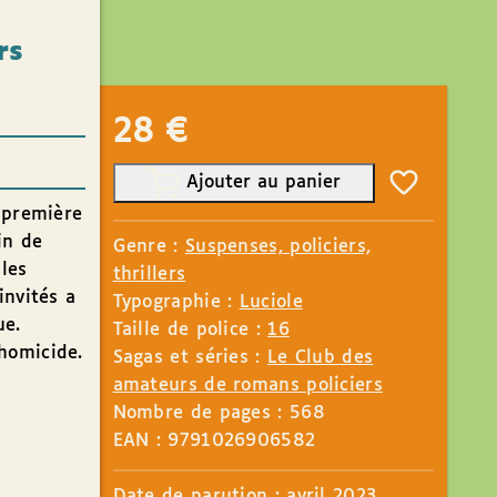
rs
28
€
Ajouter au panier
a première
in de
Genre :
Suspenses, policiers,
les
thrillers
 invités a
Typographie :
Luciole
ue.
Taille de police :
16
homicide.
Sagas et séries :
Le Club des
amateurs de romans policiers
Nombre de pages : 568
EAN : 9791026906582
Date de parution : avril
2023