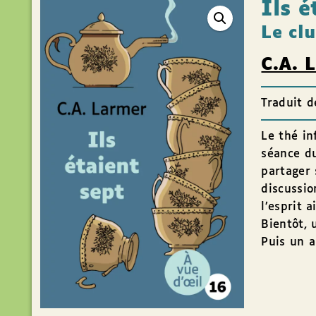
Ils é
Le cl
C.A. 
Traduit d
Le thé in
séance du
partager 
discussi
l’esprit a
Bientôt, 
Puis un a