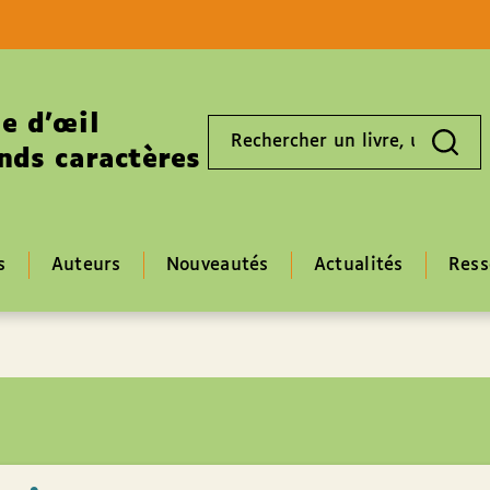
Aller au contenu
Aller au pied de page
e d’œil
Rechercher
un
nds caractères
livre,
un
auteur,
un
EAN
s
Auteurs
Nouveautés
Actualités
Ress