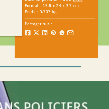
Format : 15.6 x 24 x 3.7 cm
Poids : 0.707 kg
Partager sur :