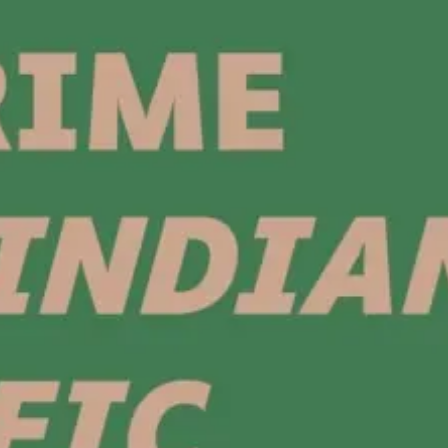
C.A. Larmer
28
€