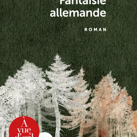
Fantaisie allemande
Philippe Claudel
19
€