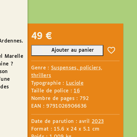
49
€
Ardennes.
Ajouter au panier
el Marelle
aine ?
Genre :
Suspenses, policiers,
son
thrillers
’une
Typographie :
Luciole
 des
Taille de police :
16
Nombre de pages : 792
EAN : 9791026906636
Date de parution : avril
2023
Format : 15.6 x 24 x 5.1 cm
Poids : 1.009 kg