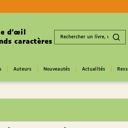
Aller au contenu
Aller au pied de page
e d’œil
Rechercher
un
nds caractères
livre,
un
auteur,
un
EAN
s
Auteurs
Nouveautés
Actualités
Ress