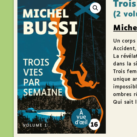
Troi
(2 vo
Miche
Un corps 
Accident,
La révéla
dans la s
Trois fem
unique am
impossibl
ombres rô
Qui sait 