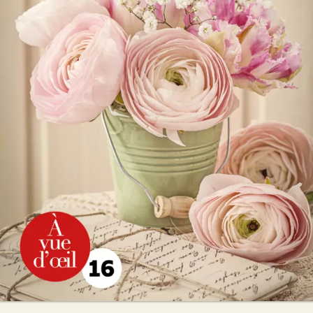
Amandine
Marie de Palet
27
€