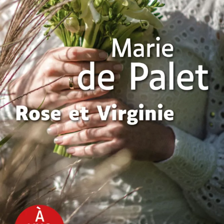
Rose et Virginie
Marie de Palet
26
€