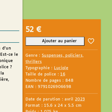
52
€
Ajouter au panier
s d’un
Est-ce le
Genre :
Suspenses, policiers,
ronique
thrillers
lice ?
Typographie :
Luciole
la
Taille de police :
16
ière,
Nombre de pages : 848
EAN : 9791026906698
Date de parution : avril
2023
Format : 15.6 x 24 x 5.5 cm
Poids : 1.075 kg