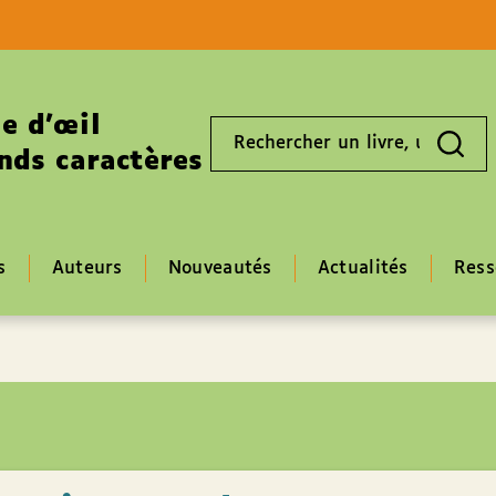
Aller au contenu
Aller au pied de page
e d’œil
Rechercher
un
nds caractères
livre,
un
auteur,
un
EAN
s
Auteurs
Nouveautés
Actualités
Ress