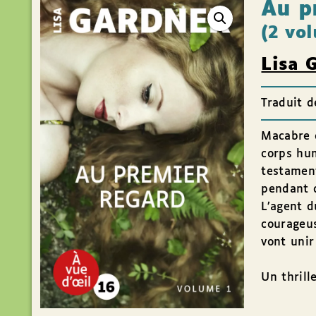
Au p
(2 vo
Lisa 
Traduit d
Macabre d
corps hum
testament
pendant d
L’agent d
courageus
vont unir
Un thrill