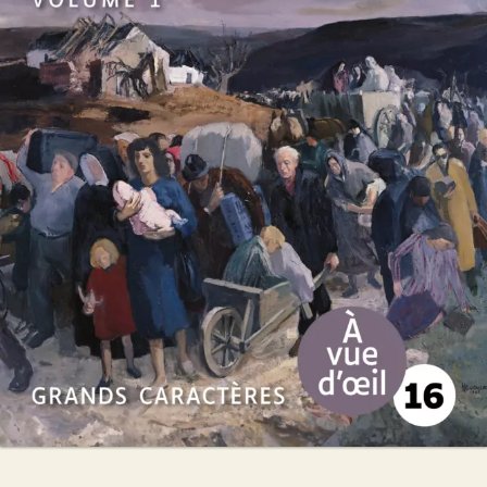
Miroir de nos peines
Pierre Lemaitre
49
€