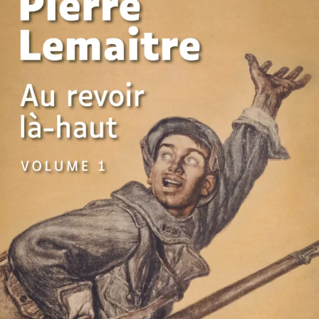
Au revoir là-haut
Pierre Lemaitre
49
€