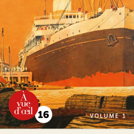
Le Grand Monde
Pierre Lemaitre
54
€