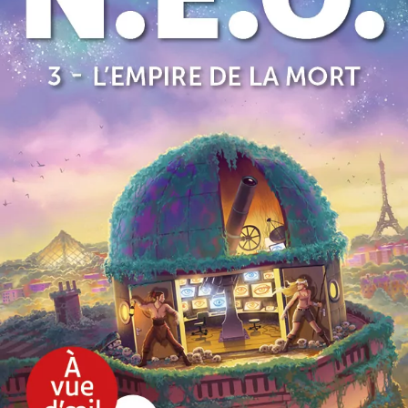
N.É.O. 3 – L’Empire de la mort
Michel Bussi
54
€