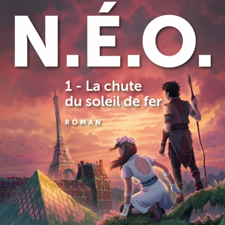
N.É.O. 1 – La Chute du soleil de fer
Michel Bussi
40
€