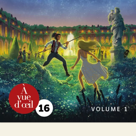
N.É.O. 2 – Les Deux Châteaux
Michel Bussi
45
€