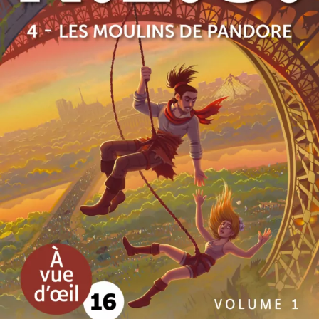
N.É.O. 4 – Les Moulins de Pandore
Michel Bussi
49
€