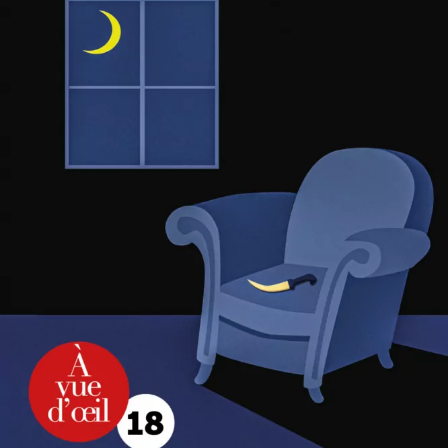
Le Jeu de l’assassin
Ngaio Marsh
23
€