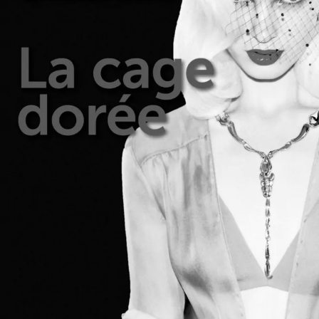
La Cage dorée
Camilla Läckberg