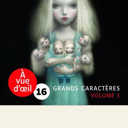
Camilla Läckberg
49
€