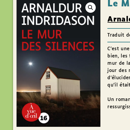
Le M
Arnal
Traduit d
C’est une
bien, les
mur de la
jour des 
d’élucide
qu’il éta
Un roman 
ressurgis