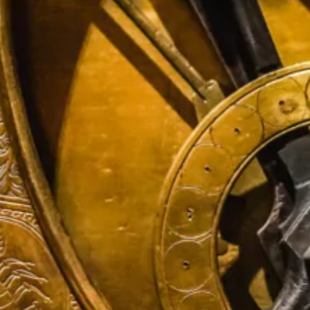
Arnaldur Indridason
30
€