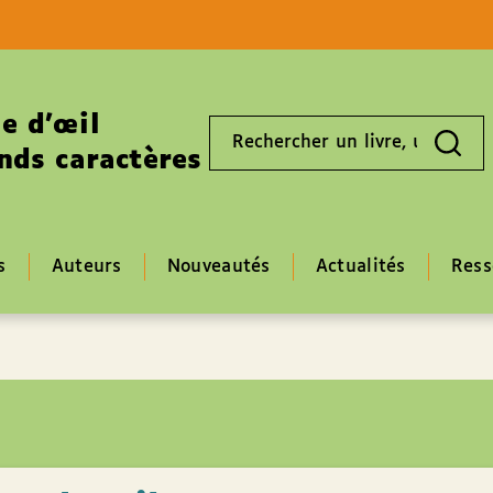
Aller au contenu
Aller au pied de page
e d’œil
Rechercher
un
nds caractères
livre,
un
auteur,
un
EAN
s
Auteurs
Nouveautés
Actualités
Ress