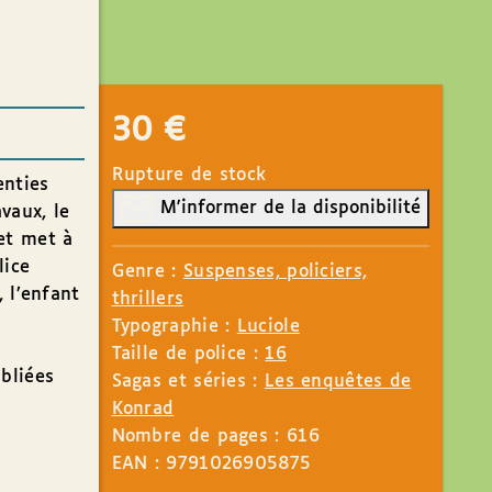
30
€
Rupture de stock
enties
M'informer de la disponibilité
vaux, le
et met à
lice
Genre :
Suspenses, policiers,
 l’enfant
thrillers
Typographie :
Luciole
Taille de police :
16
bliées
Sagas et séries :
Les enquêtes de
Konrad
Nombre de pages : 616
EAN : 9791026905875