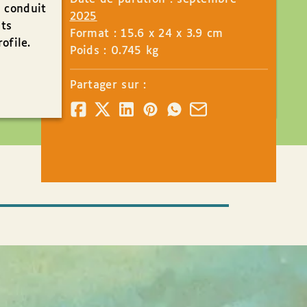
s conduit
2025
nts
Format : 15.6 x 24 x 3.9 cm
ofile.
Poids : 0.745 kg
Partager sur :