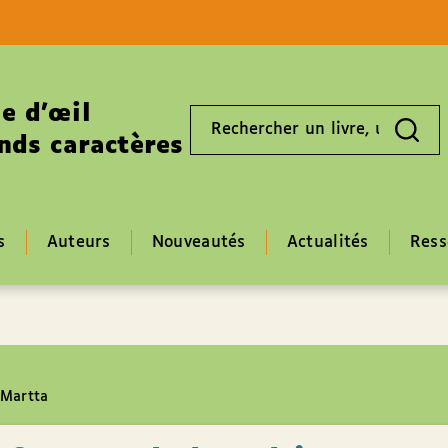
Aller au contenu
Aller au pied de page
e d’œil
Rechercher
un
nds caractères
livre,
un
auteur,
un
EAN
s
Auteurs
Nouveautés
Actualités
Ress
 Martta