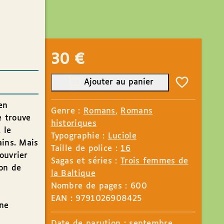
30
€
Ajouter au panier
en
Genre :
Romans
,
Romans
e trouve
historiques
 le
Typographie :
Luciole
ains. Mais
Taille de police :
16
ouvrier
Sagas et séries :
Trois femmes de
ion de
la Baltique
Nombre de pages : 600
EAN : 9791026908425
ne
Date de parution : septembre