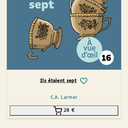
Ils étaient sept
C.A. Larmer
28
€