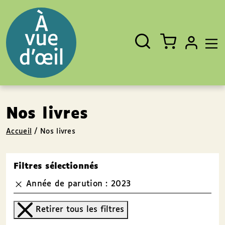
Panneau de gestion des cookies
Aller au contenu
Aller au pied de page
Rechercher
Fermer
un
livre,
un
auteur,
un
EAN
Nos livres
Accueil
/
Nos livres
Filtres sélectionnés
Année de parution : 2023
Retirer tous les filtres