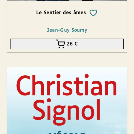
Le Sentier des âmes
Jean-Guy Soumy
26
€