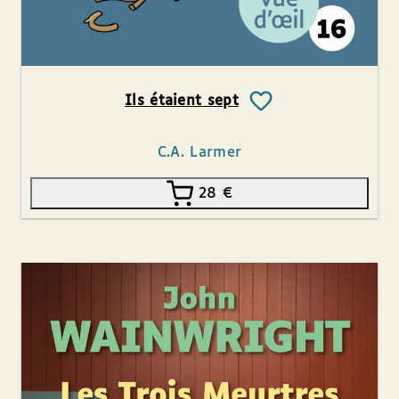
Ils étaient sept
C.A. Larmer
28
€