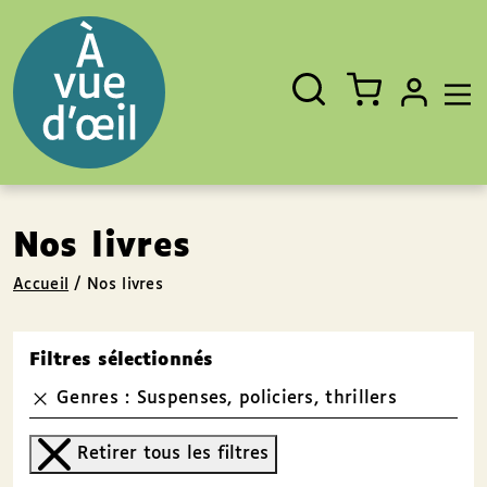
Panneau de gestion des cookies
Aller au contenu
Aller au pied de page
Rechercher
Fermer
un
livre,
un
auteur,
un
EAN
Nos livres
Accueil
/
Nos livres
Filtres sélectionnés
Genres : Suspenses, policiers, thrillers
Retirer tous les filtres