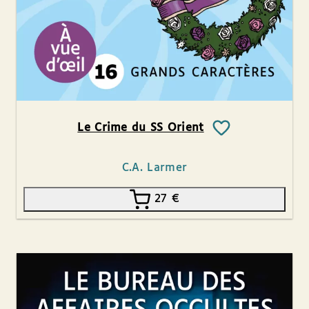
Le Crime du SS Orient
C.A. Larmer
27
€