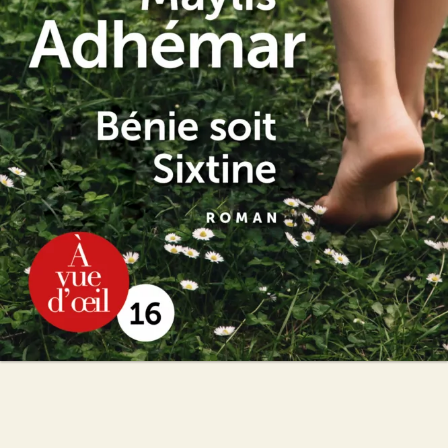
Maylis Adhémar
22
€