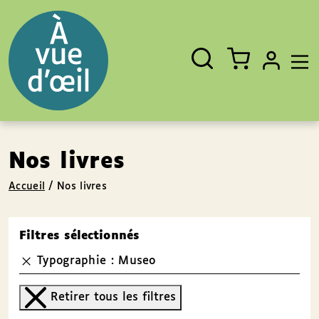
Panneau de gestion des cookies
Aller au contenu
Aller au pied de page
Rechercher
Fermer
un
livre,
un
auteur,
un
EAN
Nos livres
Accueil
/
Nos livres
Filtres sélectionnés
Typographie : Museo
Retirer tous les filtres