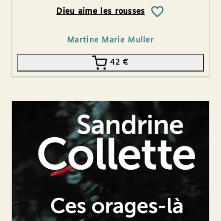
Dieu aime les rousses
Martine Marie Muller
42
€