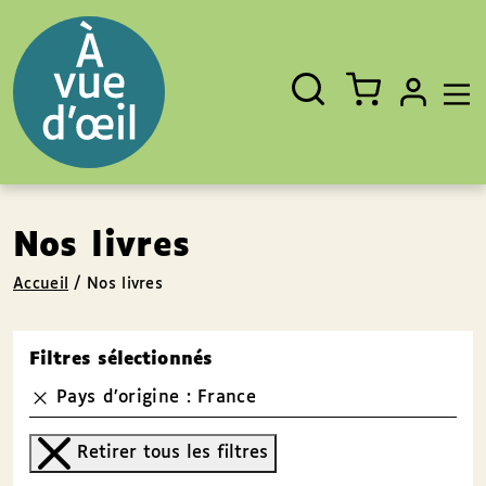
Panneau de gestion des cookies
Aller au contenu
Aller au pied de page
Rechercher
Fermer
un
livre,
un
auteur,
un
EAN
Nos livres
Accueil
/
Nos livres
Filtres sélectionnés
Pays d’origine : France
Retirer tous les filtres