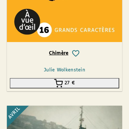
Chimère
Julie Wolkenstein
27
€
AVRIL