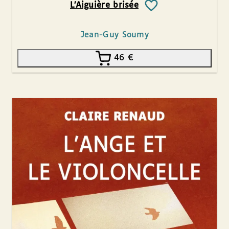
L’Aiguière brisée
Jean-Guy Soumy
46
€