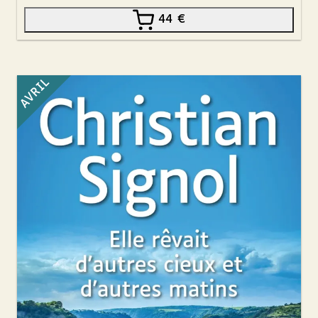
44
€
AVRIL