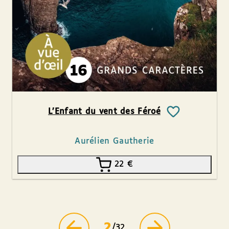
L’Enfant du vent des Féroé
Aurélien Gautherie
22
€
2
/32