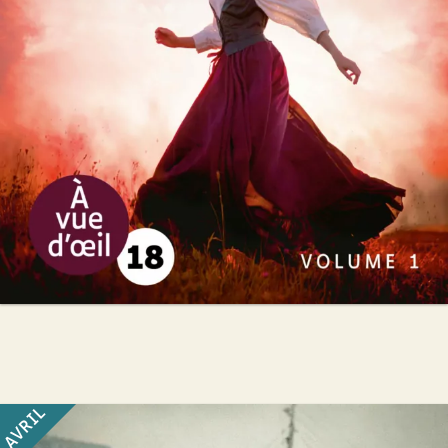
50
€
AVRIL