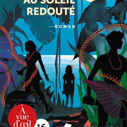
Au soleil redouté
Michel Bussi
42
€