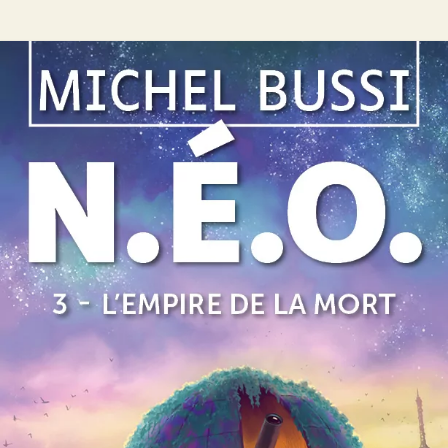
N.É.O. 3 – L’Empire de la mort
Michel Bussi
54
€