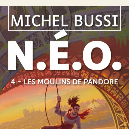
N.É.O. 4 – Les Moulins de Pandore
Michel Bussi
49
€