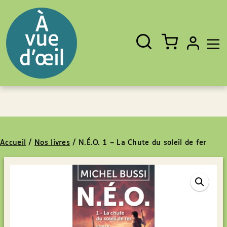
Panneau de gestion des cookies
Aller au contenu
Aller au pied de page
Rechercher
Fermer
un
livre,
un
auteur,
un
EAN
Accueil
/
Nos livres
/
N.É.O. 1 – La Chute du soleil de fer