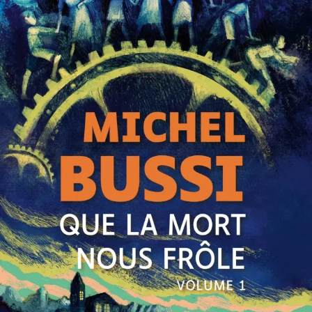
Que la mort nous frôle
Michel Bussi
52
€