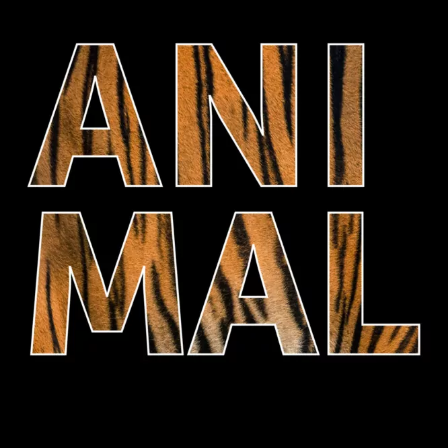
Animal
Sandrine Collette
22
€