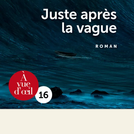
Sandrine Collette
24
€