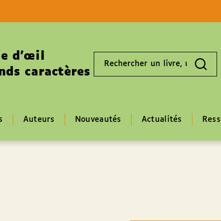
Aller au contenu
Aller au pied de page
e d’œil
Rechercher
un
nds caractères
livre,
un
auteur,
un
EAN
s
Auteurs
Nouveautés
Actualités
Ress