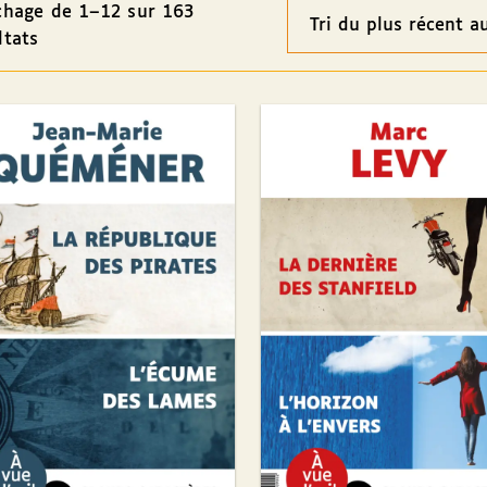
chage de 1–12 sur 163
Ordre
ltats
des
résultats