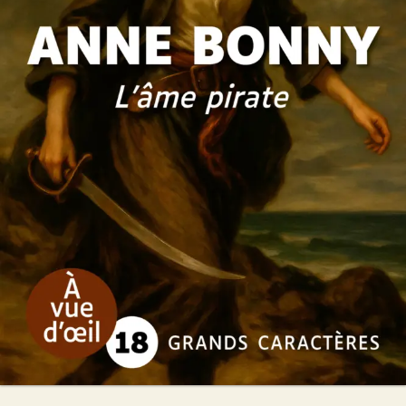
Anne Bonny
Jean-Marie Quéméner
26
€