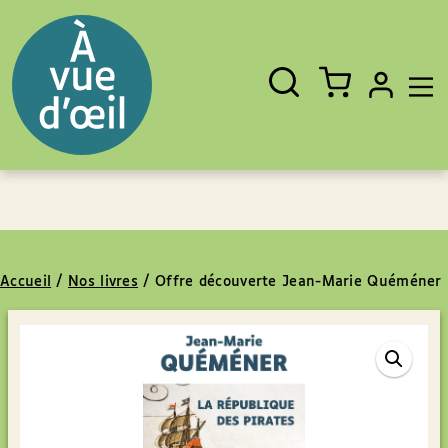
Panneau de gestion des cookies
Aller au contenu
Aller au pied de page
Rechercher
Fermer
un
livre,
un
auteur,
un
EAN
Accueil
/
Nos livres
/
Offre découverte Jean-Marie Quéméner