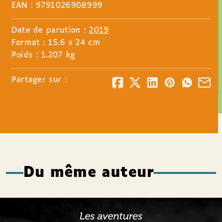
EAN : 9791026908999
Date de parution :
2019
Format : 15.6 x 24 cm
Poids : 1.207 kg
Partager sur :
Du même auteur