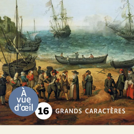
La Messagère du Nouveau Monde
Annie Degroote
30
€