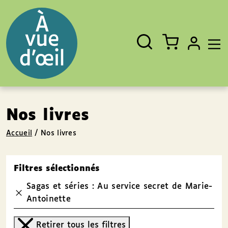
Panneau de gestion des cookies
Aller au contenu
Aller au pied de page
Rechercher
Fermer
un
livre,
un
auteur,
un
EAN
Nos livres
Accueil
/
Nos livres
Filtres sélectionnés
Sagas et séries : Au service secret de Marie-
Antoinette
Retirer tous les filtres