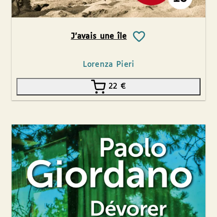
J’avais une île
Lorenza Pieri
22
€