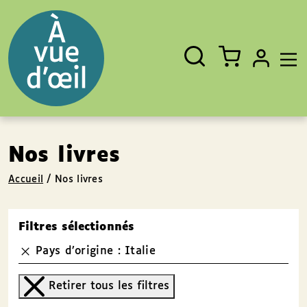
Panneau de gestion des cookies
Aller au contenu
Aller au pied de page
Rechercher
Fermer
un
livre,
un
auteur,
un
EAN
Nos livres
Accueil
/
Nos livres
Filtres sélectionnés
Pays d’origine : Italie
Retirer tous les filtres