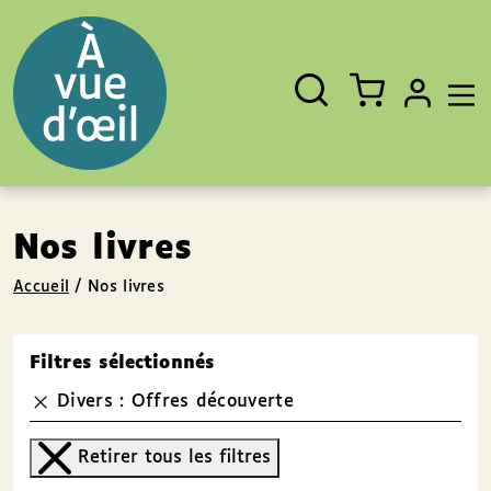
Panneau de gestion des cookies
Aller au contenu
Aller au pied de page
Rechercher
Fermer
un
livre,
un
auteur,
un
EAN
Nos livres
Accueil
/
Nos livres
Filtres sélectionnés
Divers : Offres découverte
Retirer tous les filtres