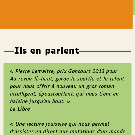
Ils en parlent
« Pierre Lemaitre, prix Goncourt 2013 pour
Au revoir là-haut,
garde le souffle et le talent
pour nous offrir à nouveau un gros roman
intelligent, époustouflant, qui nous tient en
haleine jusqu’au bout. »
La Libre
« Une lecture jouissive qui nous permet
d’assister en direct aux mutations d’un monde