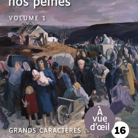
Miroir de nos peines
Pierre Lemaitre
49
€