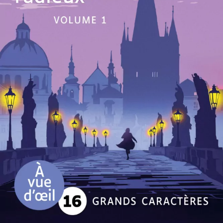
Un avenir radieux
Pierre Lemaitre
54
€