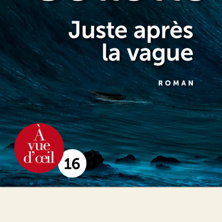
Sandrine Collette
24
€