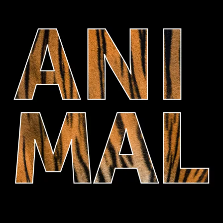
Animal
Sandrine Collette
22
€