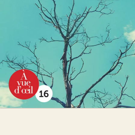
Sandrine Collette
22
€