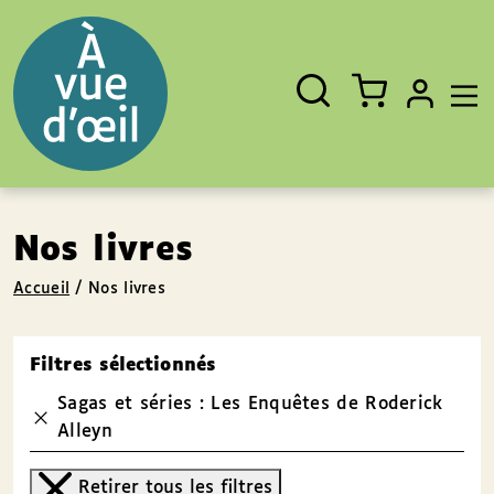
Panneau de gestion des cookies
Aller au contenu
Aller au pied de page
Rechercher
Fermer
un
livre,
un
auteur,
un
EAN
Nos livres
Accueil
/
Nos livres
Filtres sélectionnés
Sagas et séries : Les Enquêtes de Roderick
Alleyn
Retirer tous les filtres