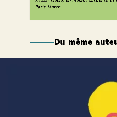
XVIII
siècle, en mêlant suspense et
Paris Match
Du même aute