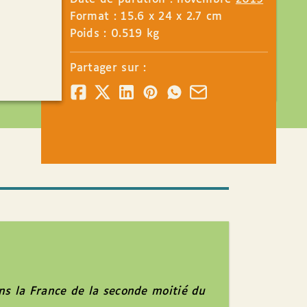
Format : 15.6 x 24 x 2.7 cm
Poids : 0.519 kg
Partager sur :
ns la France de la seconde moitié du