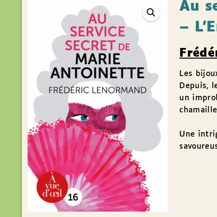
Au s
– L’
Frédé
Les bijou
Depuis, l
un improb
chamaille
Une intri
savoureus