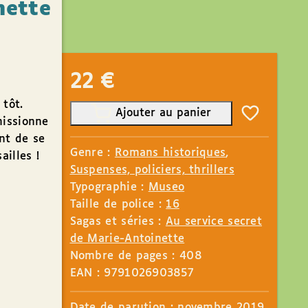
nette
22
€
 tôt.
Ajouter au panier
missionne
nt de se
Genre :
Romans historiques
,
ailles !
Suspenses, policiers, thrillers
Typographie :
Museo
Taille de police :
16
Sagas et séries :
Au service secret
de Marie-Antoinette
Nombre de pages : 408
EAN : 9791026903857
Date de parution : novembre
2019