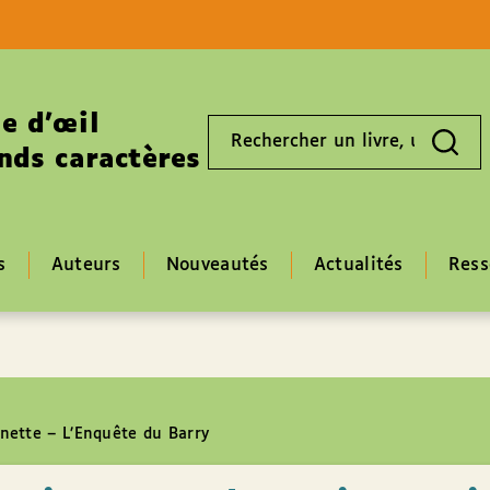
Aller au contenu
Aller au pied de page
e d’œil
Rechercher
un
nds caractères
livre,
un
auteur,
un
EAN
s
Auteurs
Nouveautés
Actualités
Ress
nette – L’Enquête du Barry