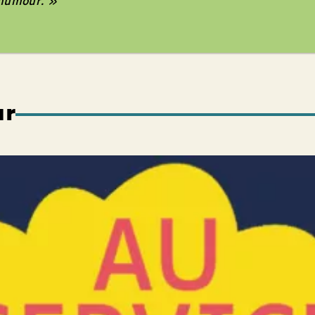
 humour. »
ur