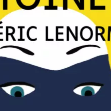
Au service secret de Marie-Antoinette – La Femme au pis
Frédéric Lenormand
25
€